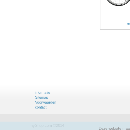
m
Informatie
Sitemap
Voorwaarden
contact
myShop.com ©2014
Deze website maak