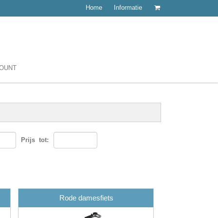
Home
Informatie
COUNT
Prijs
tot:
Rode damesfiets