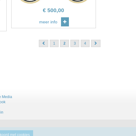
€
500,00
meer info
1
2
3
4
e Media
ook
in
koord met cookies