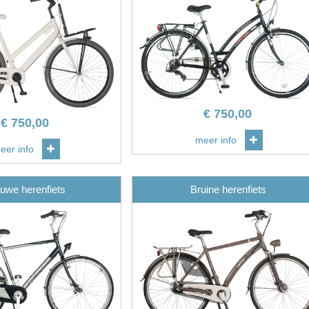
€
750,00
€
750,00
meer info
eer info
uwe herenfiets
Bruine herenfiets