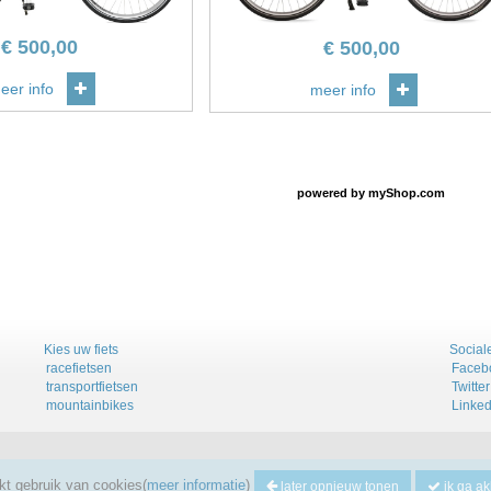
€
500,00
€
500,00
eer info
meer info
powered by
myShop.com
Kies uw fiets
Social
racefietsen
Faceb
transportfietsen
Twitter
mountainbikes
Linked
t gebruik van cookies(
meer informatie
)
later opnieuw tonen
ik ga ak