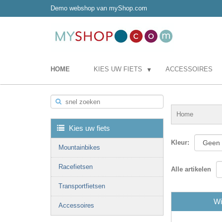
Demo webshop van myShop.com
HOME
KIES UW FIETS
ACCESSOIRES
▼
snel zoeken
Home
Kies uw fiets
Kleur
:
Mountainbikes
Racefietsen
Alle artikelen
Transportfietsen
Wi
Accessoires