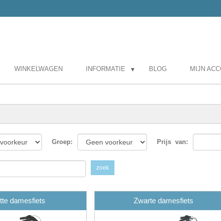
WINKELWAGEN
INFORMATIE
BLOG
MIJN AC
▼
Groep
:
Prijs
van:
zoek
tte damesfiets
Zwarte damesfiets