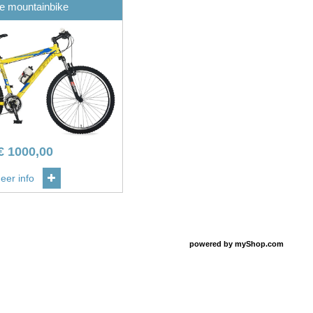
e mountainbike
€
1000,00
eer info
powered by
myShop.com