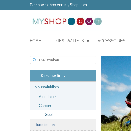
Demo webshop van myShop.com
HOME
KIES UW FIETS
ACCESSOIRES
▼
snel zoeken
Kies uw fiets
Mountainbikes
Aluminium
Carbon
Geel
Racefietsen