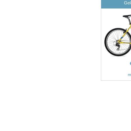
Gel
m