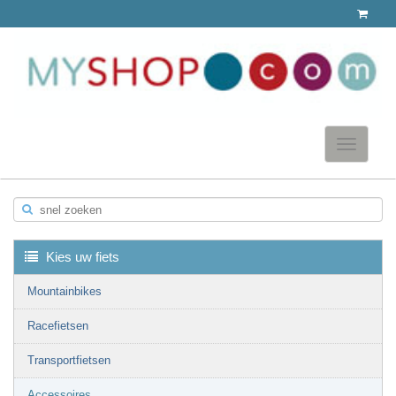
Toggle
navigatio
snel zoeken
▼
Kies uw fiets
Mountainbikes
Racefietsen
▼
Transportfietsen
Accessoires