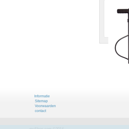
Fietspom
Robuste fie
Prijs
:
Informatie
Sitemap
Voorwaarden
contact
myShop.com ©2014