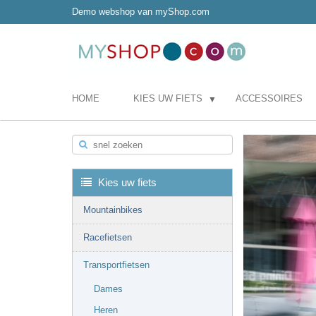
Demo webshop van myShop.com
HOME
KIES UW FIETS
ACCESSOIRES
▼
snel zoeken
Kies uw fiets
Mountainbikes
Racefietsen
Transportfietsen
Dames
Heren