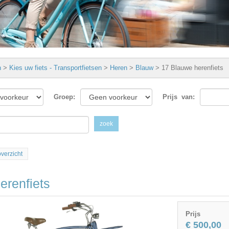
n
>
Kies uw fiets - Transportfietsen
>
Heren
>
Blauw
>
17 Blauwe herenfiets
Groep
:
Prijs
van:
zoek
overzicht
erenfiets
Prijs
€ 500,00