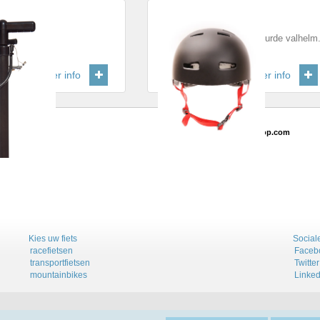
p
Helm
tspomp.
Betrouwbare en goedgekeurde valhelm
€ 19,95
Prijs
:
€ 45,00
meer info
meer info
powered by
myShop.com
Kies uw fiets
Social
racefietsen
Faceb
transportfietsen
Twitter
mountainbikes
Linked