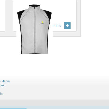
Fietshirt
.
Grijs fietsshirt
Prijs
:
€ 45,00
meer info
e Media
ook
in