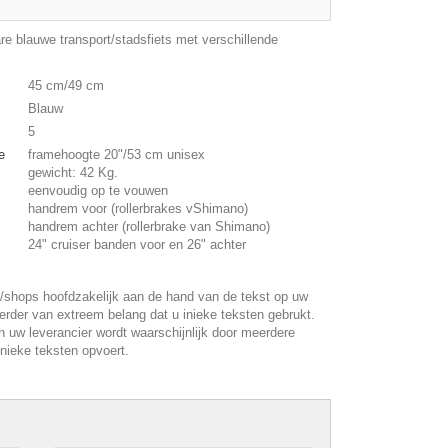
e blauwe transport/stadsfiets met verschillende
45 cm/49 cm
Blauw
5
e
framehoogte 20"/53 cm unisex
gewicht: 42 Kg.
eenvoudig op te vouwen
handrem voor (rollerbrakes vShimano)
handrem achter (rollerbrake van Shimano)
24" cruiser banden voor en 26" achter
/shops hoofdzakelijk aan de hand van de tekst op uw
erder van extreem belang dat u inieke teksten gebrukt.
 uw leverancier wordt waarschijnlijk door meerdere
unieke teksten opvoert.